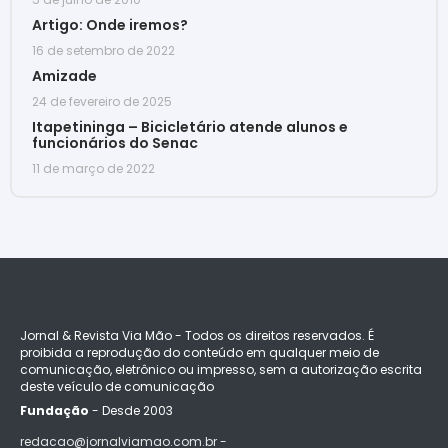
Artigo: Onde iremos?
16 de setembro de 2022
Amizade
24 de fevereiro de 2025
Itapetininga – Bicicletário atende alunos e
funcionários do Senac
11 de março de 2022
Jornal & Revista Via Mão - Todos os direitos reservados. É
proibida a reprodução do conteúdo em qualquer meio de
comunicação, eletrônico ou impresso, sem a autorização escrita
deste veículo de comunicação
Fundação
- Desde 2003
redacao@jornalviamao.com.br -