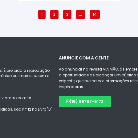
1
2
3
…
14
ANUNCIE COM A GENTE
Ao anunciar na revista VIA MÃO, as empre
s. É proibida a reprodução
a oportunidade de alcançar um público s
ônico ou impresso, sem a
exigente, que busca por informações rele
inspiradoras.
alviamao.com.br
(15) 99797-5172
icas, sob n.º 12 no Livro "B"