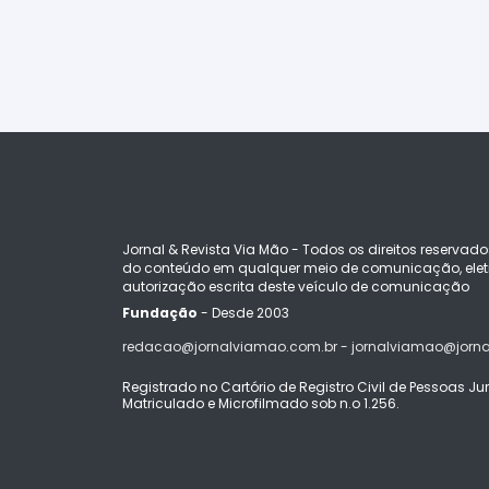
Jornal & Revista Via Mão - Todos os direitos reservado
do conteúdo em qualquer meio de comunicação, eletr
autorização escrita deste veículo de comunicação
Fundação
- Desde 2003
redacao@jornalviamao.com.br - jornalviamao@jorn
Registrado no Cartório de Registro Civil de Pessoas Juríd
Matriculado e Microfilmado sob n.o 1.256.