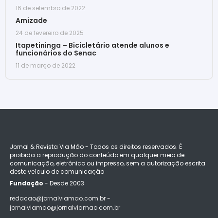
16 de setembro de 2022
Amizade
24 de fevereiro de 2025
Itapetininga – Bicicletário atende alunos e
funcionários do Senac
11 de março de 2022
Jornal & Revista Via Mão - Todos os direitos reservados. É
proibida a reprodução do conteúdo em qualquer meio de
comunicação, eletrônico ou impresso, sem a autorização escrita
deste veículo de comunicação
Fundação
- Desde 2003
redacao@jornalviamao.com.br -
jornalviamao@jornalviamao.com.br