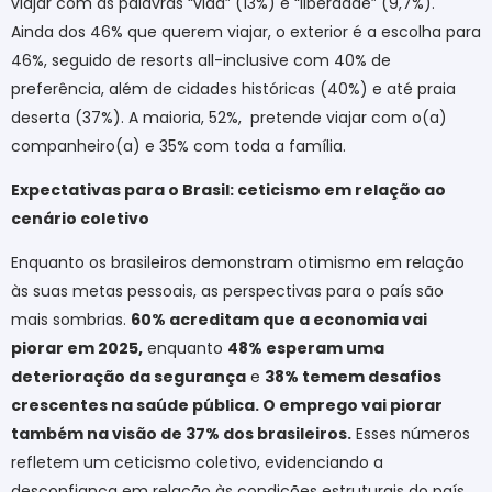
viajar com as palavras “vida” (13%) e “liberdade” (9,7%).
Ainda dos 46% que querem viajar, o exterior é a escolha para
46%, seguido de resorts all-inclusive com 40% de
preferência, além de cidades históricas (40%) e até praia
deserta (37%). A maioria, 52%, pretende viajar com o(a)
companheiro(a) e 35% com toda a família.
Expectativas para o Brasil: ceticismo em relação ao
cenário coletivo
Enquanto os brasileiros demonstram otimismo em relação
às suas metas pessoais, as perspectivas para o país são
mais sombrias.
60% acreditam que a economia vai
piorar em 2025,
enquanto
48% esperam uma
deterioração da segurança
e
38% temem desafios
crescentes na saúde pública. O emprego vai piorar
também na visão de 37% dos brasileiros.
Esses números
refletem um ceticismo coletivo, evidenciando a
desconfiança em relação às condições estruturais do país,