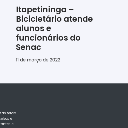
Itapetininga –
Bicicletário atende
alunos e
funcionários do
Senac
11 de março de 2022
sas terão
eleto e
vantes e