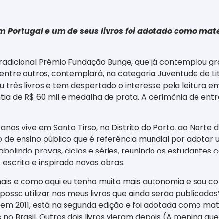
em Portugal e um de seus livros foi adotado como mate
 tradicional Prêmio Fundação Bunge, que já contemplou gr
 entre outros, contemplará, na categoria Juventude de Lite
 três livros e tem despertado o interesse pela leitura em
ia de R$ 60 mil e medalha de prata. A cerimônia de entr
anos vive em Santo Tirso, no Distrito do Porto, ao Norte 
ção de ensino público que é referência mundial por adot
bolindo provas, ciclos e séries, reunindo os estudante
escrita e inspirado novas obras.
nais e como aqui eu tenho muito mais autonomia e sou c
sso utilizar nos meus livros que ainda serão publicados”
s, em 2011, está na segunda edição e foi adotada como mat
o Brasil. Outros dois livros vieram depois (A menina que t