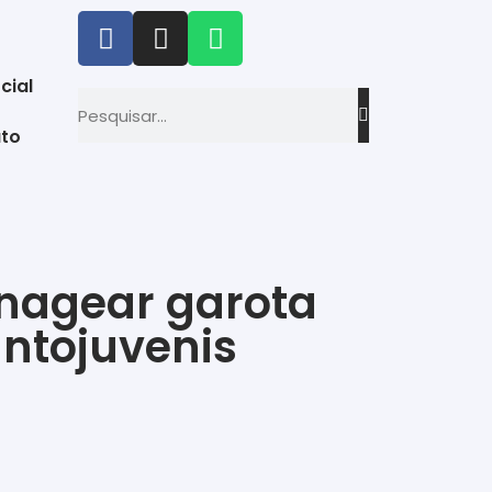
cial
to
nagear garota
antojuvenis