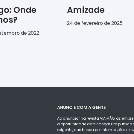
igo: Onde
Amizade
emos?
24 de fevereiro de 2025
setembro de 2022
ANUNCIE COM A GENTE
Ao anunciar na revista VIA MÃO, as empre
a oportunidade de alcançar um público s
exigente, que busca por informações rele