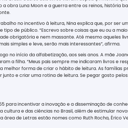
do a obra Luna Moon e a guerra entre os reinos, história b
onte.
abalho no incentivo à leitura, Nina explica que, por ser
 tipo de público. “Escrevo sobre coisas que eu ou a mai
vidade obrigatória e nem massante. Até mesmo aqueles li
is simples e leve, serão mais interessantes”, afirma.
 logo no início da alfabetização, aos seis anos. A mãe Joa
varam a filha. “Meus pais sempre me indicaram livros e 
 a melhor forma de criar o hábito de leitura. As famílias 
er junto e criar uma rotina de leitura. Se pegar gosto pelo
55 para incentivar a inovação e a disseminação de conhe
ultura e das ciências no Brasil, além de estimular novos
 área de Letras estão nomes como Ruth Rocha, Érico Ve