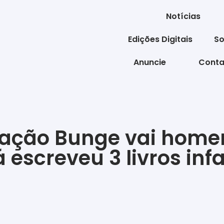
Notícias
Edições Digitais
So
Anuncie
Conta
dação Bunge vai home
á escreveu 3 livros inf