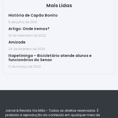
Mais Lidas
História de Capão Bonito
5 de julho de 2010
Artigo: Onde iremos?
16 de setembro de 2022
Amizade
24 de fevereiro de 2025
Itapetininga – Bicicletário atende alunos e
funcionários do Senac
11 de março de 2022
Jornal & Revista Via Mão - Todos os direitos reservados. É
proibida a reprodução do conteúdo em qualquer meio de