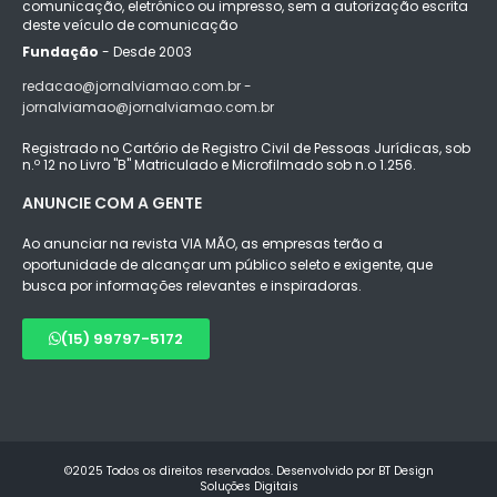
comunicação, eletrônico ou impresso, sem a autorização escrita
deste veículo de comunicação
Fundação
- Desde 2003
redacao@jornalviamao.com.br -
jornalviamao@jornalviamao.com.br
Registrado no Cartório de Registro Civil de Pessoas Jurídicas, sob
n.º 12 no Livro "B" Matriculado e Microfilmado sob n.o 1.256.
ANUNCIE COM A GENTE
Ao anunciar na revista VIA MÃO, as empresas terão a
oportunidade de alcançar um público seleto e exigente, que
busca por informações relevantes e inspiradoras.
(15) 99797-5172
©2025 Todos os direitos reservados. Desenvolvido por BT Design
Soluções Digitais