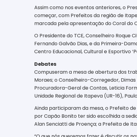
Assim como nos eventos anteriores, o Pres
começar, com Prefeitos da região de Itap
marcada pela apresentação do Coral do Cent
O Presidente do TCE, Conselheiro Roque Ci
Fernando Galvão Dias, e da Primeira-Dama,
Centro Educacional, Cultural e Esportivo ‘P
Debates
Compuseram a mesa de abertura dos trabalh
Moraes; o Conselheiro-Corregedor, Dimas R
Procuradora-Geral de Contas, Leticia Form
Unidade Regional de Itapeva (UR-16), Paul
Ainda participaram da mesa, o Prefeito de
por Capão Bonito ter sido escolhida a sedi
Alan Senciatti de Proença; a Prefeita de It
“O que nós queremos fazer é discutir os 