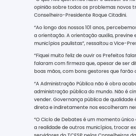
opinião sobre todos os problemas novos t
Conselheiro-Presidente Roque Citadini.
“Ao longo dos nossos 101 anos, percebemo
a orientação. A orientação auxilia, previne
municípios paulistas”, ressaltou a Vice-Pr
“Fiquei muito feliz de ouvir os Prefeitos
falaram com firmeza que, apesar de ser difí
boas mãos, com bons gestores que farão o
“A Administração Pública não é obra acab
administração pública do mundo. Não é cime
vender. Governança pública de qualidade
direta e indiretamente nos escolheram nes
“O Ciclo de Debates é um momento único e
a realidade de outros municípios, trocar e
servidores do TCESP pelos Conselheiros da 