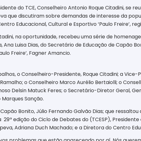
idente do TCE, Conselheiro Antonio Roque Citadini, se re
eva que discutiram sobre demandas de interesse da popul
ro Educacional, Cultural e Esportivo ‘Paulo Freire’, reg
tadini, na oportunidade, recebeu uma série de homenagen
 Ana Luisa Dias, do Secretário de Educação de Capão Bo
aulo Freire’, Fagner Amancio.
os, o Conselheiro-Presidente, Roque Citadini; a Vice-Pr
amalho; o Conselheiro Marco Aurélio Bertaiolli; o Consel
oso Delsin Matuck Feres; o Secretário-Diretor Geral, Ger
o Marques Sanção.
 Capão Bonito, Júlio Fernando Galvão Dias; que ressaltou
a
29ª edição do Ciclo de Debates do (TCESP), Presidente
apeva, Adriana Duch Machado; e a Diretora do Centro Educa
novos problemas que estão aparecendo por aí. Nós quere