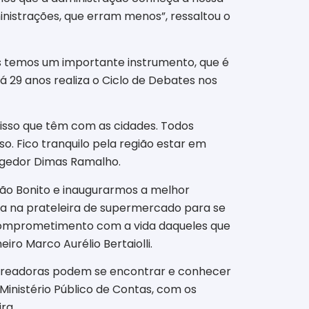
nistrações, que erram menos”, ressaltou o
ós temos um importante instrumento, que é
há 29 anos realiza o Ciclo de Debates nos
misso que têm com as cidades. Todos
so. Fico tranquilo pela região estar em
egedor Dimas Ramalho.
pão Bonito e inaugurarmos a melhor
tra na prateleira de supermercado para se
comprometimento com a vida daqueles que
ro Marco Aurélio Bertaiolli.
 Vereadoras podem se encontrar e conhecer
 Ministério Público de Contas, com os
ra.