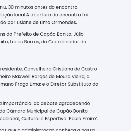
uniu, 30 minutos antes do encontro
ação local.A abertura do encontro foi
ido por Lisiane de Lima Ormondes.
s do Prefeito de Capão Bonito, Júlio
nito, Lucas Barros, do Coordenador do
esidente, Conselheira Cristiana de Castro
heiro Maxwell Borges de Moura Vieira; a
mano Fraga Lima; e o Diretor Substituto da
 a importância
do debate agradecendo
 da Câmara Municipal de Capão Bonito,
cional, Cultural e Esportivo ‘Paulo Freire’.
mos que a administração conheça a nossa