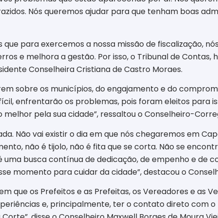
razidos. Nós queremos ajudar para que tenham boas admi
s que para exercemos a nossa missão de fiscalização, n
 erros e melhora a gestão. Por isso, o Tribunal de Contas, 
esidente Conselheira Cristiana de Castro Moraes.
 falarem sobre os municípios, do engajamento e do compro
cil, enfrentarão os problemas, pois foram eleitos para is
 melhor pela sua cidade”, ressaltou o Conselheiro-Corr
ada. Não vai existir o dia em que nós chegaremos em Ca
nto, não é tijolo, não é fita que se corta. Não se encon
 é uma busca contínua de dedicação, de empenho e de 
se momento para cuidar da cidade”, destacou o Conselhei
m que os Prefeitos e as Prefeitas, os Vereadores e as
xperiências e, principalmente, ter o contato direto com o
Corte”, disse o Conselheiro Maxwell Borges de Moura Viei