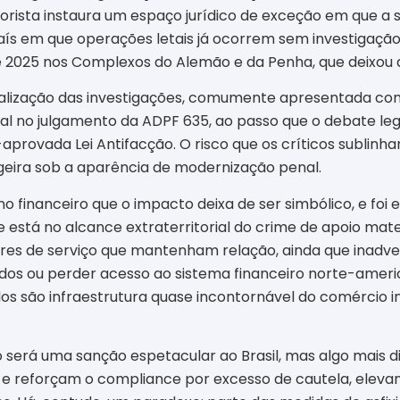
rorista instaura um espaço jurídico de exceção em que a 
 país em que operações letais já ocorrem sem investigaçã
de 2025 nos Complexos do Alemão e da Penha, que deixou 
eralização das investigações, comumente apresentada co
l no julgamento da ADPF 635, ao passo que o debate le
aprovada Lei Antifacção. O risco que os críticos sublinh
ngeira sob a aparência de modernização penal.
financeiro que o impacto deixa de ser simbólico, e foi e
 está no alcance extraterritorial do crime de apoio mat
res de serviço que mantenham relação, ainda que inadver
os ou perder acesso ao sistema financeiro norte-amer
s são infraestrutura quase incontornável do comércio in
 será uma sanção espetacular ao Brasil, mas algo mais difu
s e reforçam o compliance por excesso de cautela, eleva