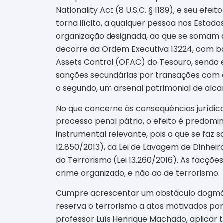
Nationality Act (8 U.S.C. § 1189), e seu efe
torna ilícito, a qualquer pessoa nos Estad
organização designada, ao que se somam 
decorre da Ordem Executiva 13224, com ba
Assets Control (OFAC) do Tesouro, sendo e
sanções secundárias por transações com os
o segundo, um arsenal patrimonial de alca
No que concerne às consequências jurídicas
processo penal pátrio, o efeito é predomi
instrumental relevante, pois o que se faz s
12.850/2013), da Lei de Lavagem de Dinhe
do Terrorismo (Lei 13.260/2016). As facçõ
crime organizado, e não ao de terrorismo.
Cumpre acrescentar um obstáculo dogmático
reserva o terrorismo a atos motivados por 
professor Luís Henrique Machado, aplicar 