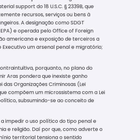
aterial support do 18 U.S.C. § 2339B, que
ntemente recursos, serviços ou bens à
angeiros. A designação como SDGT
PA) e operada pelo Office of Foreign
ção americana e exposição de terceiros a
 Executivo um arsenal penal e migratório;
ontraintuitiva, porquanto, no plano do
mir Aras pondera que inexiste ganho
Lei das Organizações Criminosas (Lei
as que compõem um microssistema com a Lei
político, subsumindo-se ao conceito de
 impedir o uso político do tipo penal e
ia e religião. Daí por que, como adverte o
io territorial tensiona o sentido