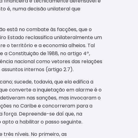
a financeira é tecnicamente defensável e
sto é, numa decisão unilateral que
 não está no combate às facções, que o
iro Estado reclassifica unilateralmente um
 o território e a economia alheios. Tal
a Constituição de 1988, no artigo 4º,
dência nacional como vetores das relações
assuntos internos (artigo 2.7).
ano; sucede, todavia, que ela edifica a
 que converte a inquietação em alarme é o
se detiveram nas sanções, mas invocaram o
ações no Caribe e concorreram para a
da força. Depreende-se daí que, na
apto a habilitar o passo seguinte.
 três níveis. No primeiro, as