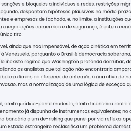
sanções e bloqueios a indivíduos e redes, restrições mig
o segundo, despontam hipóteses plausíveis no médio praz
hantes e empresas de fachada, e, no limite, a instituiçõ
negociações comerciais e de segurança; é este o cená
único tiro.
vel, ainda que não impensável, de ação cinética em territ
 à Venezuela, porquanto o Brasil é democracia soberana
le inexiste regime que Washington pretenda derrubar, d
valiando os analistas que tal ação não encontraria amparo 
aixa o limiar, ao oferecer de antemão a narrativa de nar
 a invasão, mas a normalização de uma lógica de exceção 
, efeito jurídico-penal modesto, efeito financeiro real e
denamento já dispunha de instrumentos equivalentes; no 
ma bancário a um de-risking que pune, por via reflexa, op
al um Estado estrangeiro reclassifica um problema domés