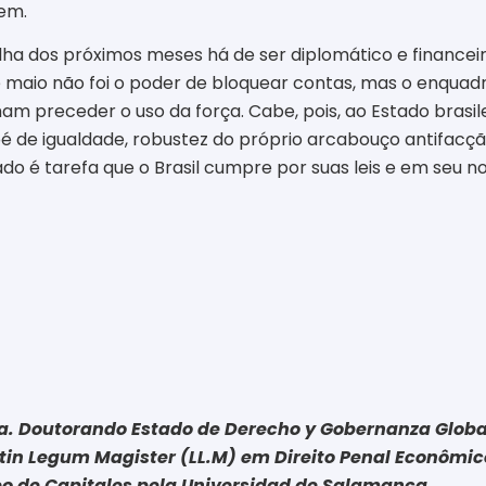
cem.
ha dos próximos meses há de ser diplomático e financeiro
e maio não foi o poder de bloquear contas, mas o enqua
am preceder o uso da força. Cabe, pois, ao Estado brasil
de igualdade, robustez do próprio arcabouço antifacção
 é tarefa que o Brasil cumpre por suas leis e em seu nom
ta. Doutorando Estado de Derecho y Gobernanza Globa
tin Legum Magister (LL.M) em Direito Penal Econômico 
eo de Capitales pela Universidad de Salamanca