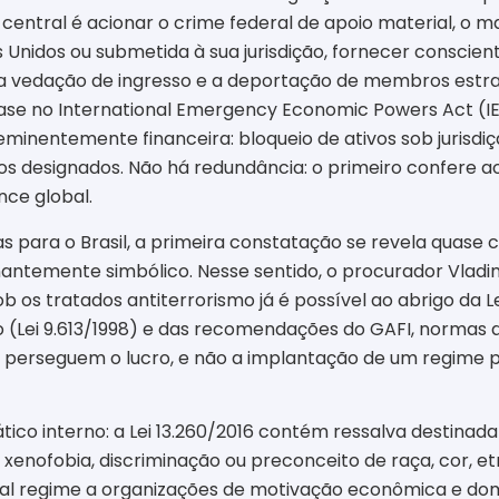
ito central é acionar o crime federal de apoio material, o m
os Unidos ou submetida à sua jurisdição, fornecer conscie
a vedação de ingresso e a deportação de membros estr
se no International Emergency Economic Powers Act (IEE
minentemente financeira: bloqueio de ativos sob jurisdi
 designados. Não há redundância: o primeiro confere ao
nce global.
 para o Brasil, a primeira constatação se revela quase c
nantemente simbólico. Nesse sentido, o procurador Vladi
ob os tratados antiterrorismo já é possível ao abrigo da 
iro (Lei 9.613/1998) e das recomendações do GAFI, norm
es perseguem o lucro, e não a implantação de um regime 
 interno: a Lei 13.260/2016 contém ressalva destinada a
xenofobia, discriminação ou preconceito de raça, cor, etn
tal regime a organizações de motivação econômica e domín