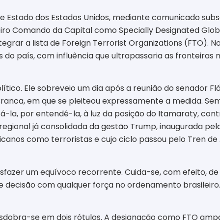
 Estado dos Estados Unidos, mediante comunicado subscr
iro Comando da Capital como Specially Designated Global
ntegrar a lista de Foreign Terrorist Organizations (FTO)
do país, com influência que ultrapassaria as fronteiras n
ítico. Ele sobreveio um dia após a reunião do senador Fl
nca, em que se pleiteou expressamente a medida. Semana
-la, por entendê-la, à luz da posição do Itamaraty, cont
regional já consolidada da gestão Trump, inaugurada pela
ricanos como terroristas e cujo ciclo passou pelo Tren de 
sfazer um equívoco recorrente. Cuida-se, com efeito, de
o de decisão com qualquer força no ordenamento brasileir
esdobra-se em dois rótulos. A designação como FTO amp