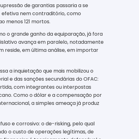
supressão de garantias passaria a se
o efetiva nem contraditório, como
ao menos 121 mortos.
mo o grande ganho da equiparação, já fora
gislativo avança em paralelo, notadamente
am reside, em última análise, em importar
ssa a inquietação que mais mobilizou o
erial e das sanções secundárias do OFAC:
tida, com integrantes ou interpostas
icano. Como o dólar e a compensação por
ternacional, a simples ameaça já produz
so e corrosivo: o de-risking, pelo qual
ndo o custo de operações legítimas, de