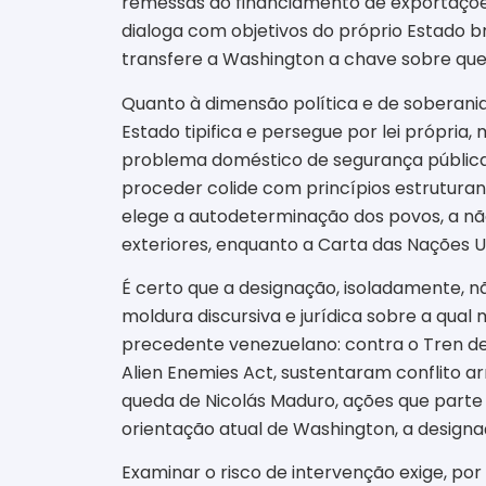
remessas ao financiamento de exportações
dialoga com objetivos do próprio Estado bra
transfere a Washington a chave sobre quem,
Quanto à dimensão política e de soberania
Estado tipifica e persegue por lei própria
problema doméstico de segurança pública e,
proceder colide com princípios estruturant
elege a autodeterminação dos povos, a nã
exteriores, enquanto a Carta das Nações Un
É certo que a designação, isoladamente, nã
moldura discursiva e jurídica sobre a qua
precedente venezuelano: contra o Tren de 
Alien Enemies Act, sustentaram conflito 
queda de Nicolás Maduro, ações que parte d
orientação atual de Washington, a designaç
Examinar o risco de intervenção exige, por 