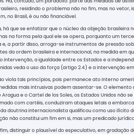
. Há, contudo, um paradoxo: parte das medidas de asfixi
sileiro, residindo o problema não no fim, mas no vetor, i
 no Brasil, é ou não financiável.
, há que se enfatizar que o núcleo da objeção brasileira
, mas na forma pela qual ele se opera, porquanto um terce
 a partir disso, arroga-se instrumentos de pressão sobre
es da ordem brasileira e internacional, na medida em que 
o intervenção, a igualdade entre os Estados e a indepen
idas veda o uso da força (artigo 2.4) e a intervenção em 
o viola tais princípios, pois permanece ato interno americ
l medidas mais intrusivas podem assentar-se. O elemento
Aragua e o Cartel de los Soles, os Estados Unidos não 
armado com cartéis, conduziram ataques letais a embarc
a doutrina internacionalista qualificou como uso ilícito 
ão não constitui um fim em si, mas um predicado jurídico 
fim, distinguir o plausível do especulativo, em gradação de