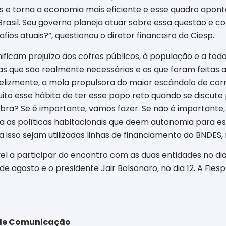
tos e torna a economia mais eficiente e esse quadro apo
rasil. Seu governo planeja atuar sobre essa questão e
ios atuais?”, questionou o diretor financeiro do Ciesp.
nificam prejuízo aos cofres públicos, à população e a tod
bras que são realmente necessárias e as que foram feitas
nfelizmente, a mola propulsora do maior escândalo de co
uito esse hábito de ter esse papo reto quando se discute p
obra? Se é importante, vamos fazer. Se não é importante, 
as políticas habitacionais que deem autonomia para esta
a isso sejam utilizadas linhas de financiamento do BNDE
l a participar do encontro com as duas entidades no dia 
 de agosto e
o presidente Jair Bolsonaro, no dia 12. A Fi
a de Comunicação