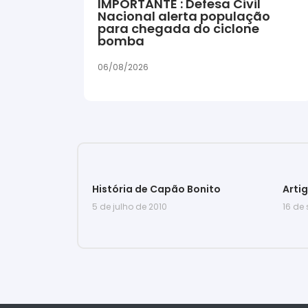
IMPORTANTE : Defesa Civil
Nacional alerta população
para chegada do ciclone
bomba
06/08/2026
História de Capão Bonito
Arti
5 de julho de 2010
16 de