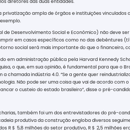
os diretores das duas entidades.
 privatização ampla de órgãos e instituições vinculados 
 exemplo.
nal de Desenvolvimento Social e Econômico) não deve ser
mprir em casos específicos como no das debêntures (tít
etorno social será mais importante do que o financeiro, 
o em administração pública pela Harvard Kennedy School
isa, o que, em sua opinião, é fundamental para que o Bras
 chamada indústria 4.0. “Se a gente quer reindustrializar
ologia. Não pode ser uma coisa que vai de acordo com o 
ancar o custeio do estado brasileiro”, disse o pré-candid
acharias, também foi um dos entrevistadores do pré-cand
 cadeia produtiva da construção engloba diversos seguime
dos R
＄
5,8 milhões do setor produtivo, R
＄
2,5 milhões er