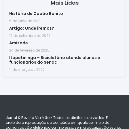
Mais Lidas
História de Capão Bonito
5 de julho de 2010
Artigo: Onde iremos?
16 de setembro de 2022
Amizade
24 de fevereiro de 2025
Itapetininga – Bicicletário atende alunos e
funcionários do Senac
11 de março de 2022
Jornal & Revista Via Mão - Todos os direitos reservados. É
proibida a reprodução do conteúdo em qualquer meio de
comunicação, eletrônico ou impresso, sem a autorização escrita