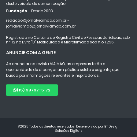
deste veículo de comunicação
Fundação
- Desde 2003
redacao@jornalviamao.com.br -
jornalviamao@jornalviamao.com.br
Registrado no Cartório de Registro Civil de Pessoas Jurídicas, sob
n.º 12 no Livro "B" Matriculado e Microfilmado sob n.o 1.256.
ANUNCIE COM A GENTE
Ao anunciar na revista VIA MÃO, as empresas terão a
oportunidade de alcançar um público seleto e exigente, que
busca por informações relevantes e inspiradoras.
(15) 99797-5172
©2025 Todos os direitos reservados. Desenvolvido por BT Design
Soluções Digitais