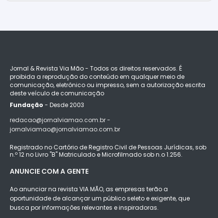
Jornal & Revista Via Mão - Todos os direitos reservados. É
proibida a reprodução do conteúdo em qualquer meio de
comunicação, eletrônico ou impresso, sem a autorização escrita
deste veículo de comunicação
Fundação
- Desde 2003
redacao@jornalviamao.com.br -
jornalviamao@jornalviamao.com.br
Registrado no Cartório de Registro Civil de Pessoas Jurídicas, sob
n.º 12 no Livro "B" Matriculado e Microfilmado sob n.o 1.256.
ANUNCIE COM A GENTE
Ao anunciar na revista VIA MÃO, as empresas terão a
oportunidade de alcançar um público seleto e exigente, que
busca por informações relevantes e inspiradoras.