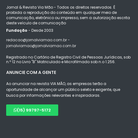
Jornal & Revista Via Mão - Todos os direitos reservados. É
proibida a reprodução do conteúdo em qualquer meio de
comunicação, eletrônico ou impresso, sem a autorização escrita
deste veículo de comunicação
Fundação
- Desde 2003
redacao@jornalviamao.com.br -
jornalviamao@jornalviamao.com.br
Registrado no Cartório de Registro Civil de Pessoas Jurídicas, sob
n.º 12 no Livro "B" Matriculado e Microfilmado sob n.o 1.256.
ANUNCIE COM A GENTE
Ao anunciar na revista VIA MÃO, as empresas terão a
oportunidade de alcançar um público seleto e exigente, que
busca por informações relevantes e inspiradoras.
(15) 99797-5172