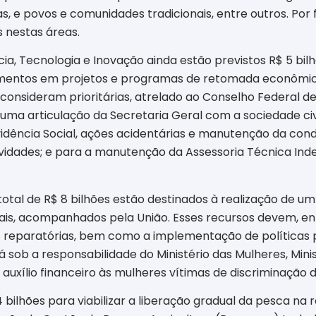
, e povos e comunidades tradicionais, entre outros. Por f
 nestas áreas.
cia, Tecnologia e Inovação ainda estão previstos R$ 5 bi
timentos em projetos e programas de retomada econômica
consideram prioritárias, atrelado ao Conselho Federal de
ma articulação da Secretaria Geral com a sociedade civi
vidência Social, ações acidentárias e manutenção da con
ividades; e para a manutenção da Assessoria Técnica In
otal de R$ 8 bilhões estão destinados à realização de u
is, acompanhados pela União. Esses recursos devem, entr
as reparatórias, bem como a implementação de políticas 
ob a responsabilidade do Ministério das Mulheres, Minist
 auxílio financeiro às mulheres vítimas de discriminação
 bilhões para viabilizar a liberação gradual da pesca na r