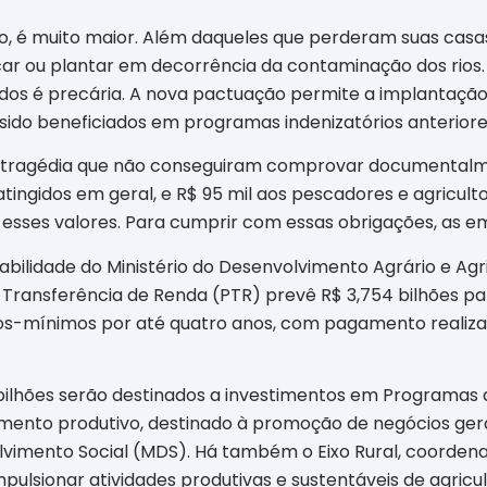
, é muito maior. Além daqueles que perderam suas casas
car ou plantar em decorrência da contaminação dos rios
s é precária. A nova pactuação permite a implantação 
sido beneficiados em programas indenizatórios anteriore
a tragédia que não conseguiram comprovar documentalme
ingidos em geral, e R$ 95 mil aos pescadores e agriculto
r esses valores. Para cumprir com essas obrigações, as e
bilidade do Ministério do Desenvolvimento Agrário e Agri
 Transferência de Renda (PTR) prevê R$ 3,754 bilhões pa
lários-mínimos por até quatro anos, com pagamento reali
 bilhões serão destinados a investimentos em Programas
fomento produtivo, destinado à promoção de negócios ge
lvimento Social (MDS). Há também o Eixo Rural, coordena
pulsionar atividades produtivas e sustentáveis de agricult