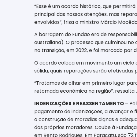
“Esse é um acordo histórico, que permiti
principal das nossas atenções, mas repar
envolvidos”, frisa o ministro Márcio Macêd
A barragem do Fundão era de responsabilid
australiana). O processo que culminou no
na transição, em 2022, e foi marcado por
O acordo coloca em movimento um ciclo d
sólida, quais reparações serão efetivadas p
“Tratamos de olhar em primeiro lugar par
retomada econômica na região”, ressalta 
INDENIZAÇÕES E REASSENTAMENTO
– Pel
pagamento de indenizações, a avançar e fi
a construção de moradias dignas e adequa
dos próprios moradores. Coube à Fundação
em Bento Rodrigues. Em Paracatu, são 72 f