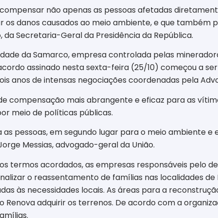
rá compensar não apenas as pessoas afetadas diretamente
ar os danos causados ao meio ambiente, e que também p
o, da Secretaria-Geral da Presidência da República.
ade da Samarco, empresa controlada pelas mineradoras V
 acordo assinado nesta sexta-feira (25/10) começou a se
 dois anos de intensas negociações coordenadas pela Adv
e compensação mais abrangente e eficaz para as vítima
or meio de políticas públicas.
a as pessoas, em segundo lugar para o meio ambiente e
Jorge Messias, advogado-geral da União.
os termos acordados, as empresas responsáveis pelo d
nalizar o reassentamento de famílias nas localidades de
das às necessidades locais. As áreas para a reconstruç
 Renova adquirir os terrenos. De acordo com a organiza
amílias.