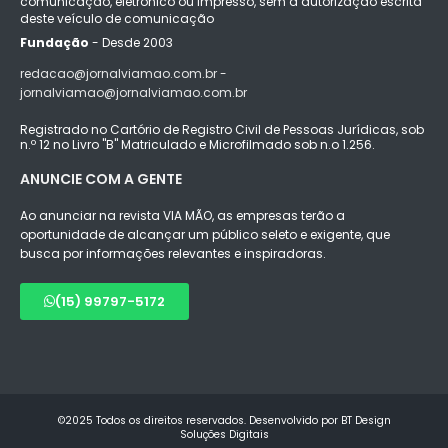
comunicação, eletrônico ou impresso, sem a autorização escrita
deste veículo de comunicação
Fundação
- Desde 2003
redacao@jornalviamao.com.br -
jornalviamao@jornalviamao.com.br
Registrado no Cartório de Registro Civil de Pessoas Jurídicas, sob
n.º 12 no Livro "B" Matriculado e Microfilmado sob n.o 1.256.
ANUNCIE COM A GENTE
Ao anunciar na revista VIA MÃO, as empresas terão a
oportunidade de alcançar um público seleto e exigente, que
busca por informações relevantes e inspiradoras.
(15) 99797-5172
©2025 Todos os direitos reservados. Desenvolvido por BT Design
Soluções Digitais