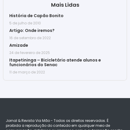
Mais Lidas
História de Capão Bonito
5 de julho de 2010
Artigo: Onde iremos?
16 de setembro de 2022
Amizade
24 de fevereiro de 2025
Itapetininga – Bicicletário atende alunos e
funcionários do Senac
11 de março de 2022
Jornal & Revista Via Mão - Todos os direitos reservados. É
proibida a reprodução do conteúdo em qualquer meio de