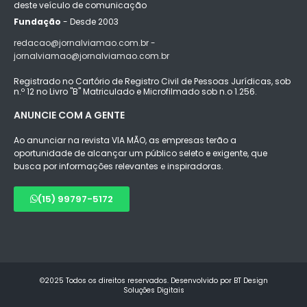
deste veículo de comunicação
Fundação
- Desde 2003
redacao@jornalviamao.com.br -
jornalviamao@jornalviamao.com.br
Registrado no Cartório de Registro Civil de Pessoas Jurídicas, sob
n.º 12 no Livro "B" Matriculado e Microfilmado sob n.o 1.256.
ANUNCIE COM A GENTE
Ao anunciar na revista VIA MÃO, as empresas terão a
oportunidade de alcançar um público seleto e exigente, que
busca por informações relevantes e inspiradoras.
(15) 99797-5172
©2025 Todos os direitos reservados. Desenvolvido por BT Design
Soluções Digitais