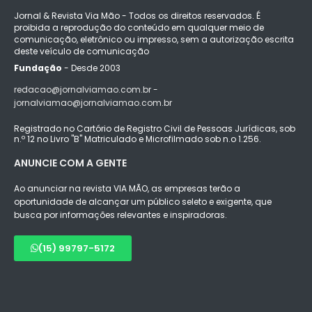
Jornal & Revista Via Mão - Todos os direitos reservados. É
proibida a reprodução do conteúdo em qualquer meio de
comunicação, eletrônico ou impresso, sem a autorização escrita
deste veículo de comunicação
Fundação
- Desde 2003
redacao@jornalviamao.com.br -
jornalviamao@jornalviamao.com.br
Registrado no Cartório de Registro Civil de Pessoas Jurídicas, sob
n.º 12 no Livro "B" Matriculado e Microfilmado sob n.o 1.256.
ANUNCIE COM A GENTE
Ao anunciar na revista VIA MÃO, as empresas terão a
oportunidade de alcançar um público seleto e exigente, que
busca por informações relevantes e inspiradoras.
(15) 99797-5172