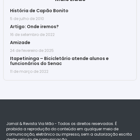
História de Capão Bonito
5 de julho de 2010
Artigo: Onde iremos?
16 de setembro de 2022
Amizade
24 de fevereiro de 2025
Itapetininga – Bicicletário atende alunos e
funcionários do Senac
11 de março de 2022
Jornal & Revista Via Mão - Todos os direitos reservados. É
proibida a reprodução do conteúdo em qualquer meio de
comunicação, eletrônico ou impresso, sem a autorização escrita
deste veículo de comunicação