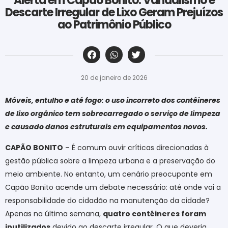
Alerta em Capão Bonito: Vandalismo e
Descarte Irregular de Lixo Geram Prejuízos
ao Patrimônio Público
‎ ‎ ‎ ‎ ‎ ‎ ‎ ‎ ‎ ‎ ‎ ‎ ‎ ‎ ‎ ‎ ‎ ‎ ‎ ‎ ‎ ‎ ‎ ‎ ‎ ‎ ‎ ‎ ‎ ‎ ‎
20 de janeiro de 2026
Móveis, entulho e até fogo: o uso incorreto dos contêineres
de lixo orgânico tem sobrecarregado o serviço de limpeza
e causado danos estruturais em equipamentos novos.
CAPÃO BONITO
– É comum ouvir críticas direcionadas à
gestão pública sobre a limpeza urbana e a preservação do
meio ambiente. No entanto, um cenário preocupante em
Capão Bonito acende um debate necessário: até onde vai a
responsabilidade do cidadão na manutenção da cidade?
Apenas na última semana,
quatro contêineres foram
inutilizados
devido ao descarte irregular. O que deveria