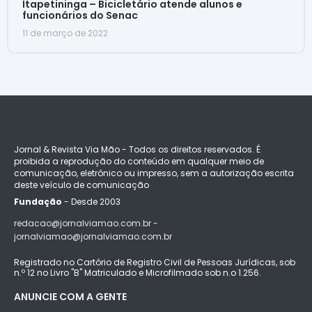
Itapetininga – Bicicletário atende alunos e
funcionários do Senac
11 de março de 2022
Jornal & Revista Via Mão - Todos os direitos reservados. É
proibida a reprodução do conteúdo em qualquer meio de
comunicação, eletrônico ou impresso, sem a autorização escrita
deste veículo de comunicação
Fundação
- Desde 2003
redacao@jornalviamao.com.br -
jornalviamao@jornalviamao.com.br
Registrado no Cartório de Registro Civil de Pessoas Jurídicas, sob
n.º 12 no Livro "B" Matriculado e Microfilmado sob n.o 1.256.
ANUNCIE COM A GENTE