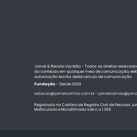
Jornal & Revista Via Mão - Todos os direitos reservado
do conteúdo em qualquer meio de comunicação, eletr
autorização escrita deste veículo de comunicação
Fundação
- Desde 2003
redacao@jornalviamao.com.br - jornalviamao@jorn
Registrado no Cartório de Registro Civil de Pessoas Juríd
Matriculado e Microfilmado sob n.o 1.256.