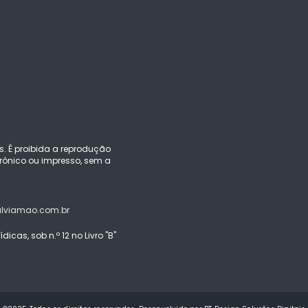
s. É proibida a reprodução
ônico ou impresso, sem a
alviamao.com.br
icas, sob n.º 12 no Livro "B"