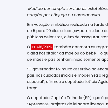
Medida contempla servidores estatutário
adoção por cônjuge ou companheiro
Em votação simbólica realizada na tarde de
de 5 para 20 dias a licença-paternidade d
públicos celetistas, além de assegurar tr
O
também aprimora as regras 
PL 418/2026
a alta hospitalar da mãe ou do bebê – o q
de mães e pais tenham início somente após
“O governador foi muito assertivo ao enca
pais nos cuidados iniciais e moderniza a l
especial”, afirmou a deputada Letícia Agu
terça.
O deputado Capitão Telhada (PP), que é poli
“Apresentei projetos de lei sobre licença