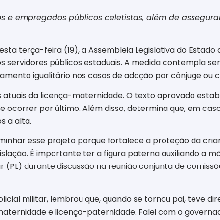
s e empregados públicos celetistas, além de assegurar
sta terça-feira (19), a Assembleia Legislativa do Estado
os servidores públicos estaduais. A medida contempla se
atamento igualitário nos casos de adoção por cônjuge ou
atuais da licença-maternidade. O texto aprovado estabe
ue ocorrer por último. Além disso, determina que, em cas
 a alta.
minhar esse projeto porque fortalece a proteção da crian
egislação. É importante ter a figura paterna auxiliando a
iar (PL) durante discussão na reunião conjunta de comiss
cial militar, lembrou que, quando se tornou pai, teve dire
-maternidade e licença-paternidade. Falei com o governa