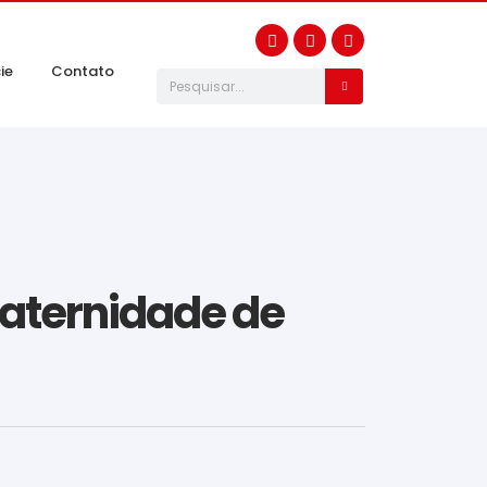
ie
Contato
aternidade de
s