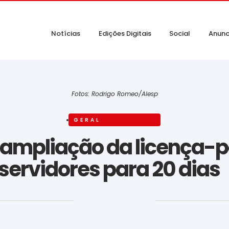
Notícias
Edições Digitais
Social
Anunc
Fotos: Rodrigo Romeo/Alesp
GERAL
 ampliação da licença-p
servidores para 20 dia
‎ ‎ ‎ ‎ ‎ ‎ ‎ ‎ ‎ ‎ ‎ ‎ ‎ ‎ ‎ ‎ ‎ ‎ ‎ ‎ ‎ ‎ ‎ ‎ ‎ ‎ ‎ ‎ ‎ ‎ ‎