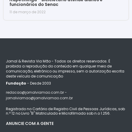
funcionários do Senac
11 de março de 2022
Jornal & Revista Via Mão - Todos os direitos reservados. É
proibida a reprodução do conteúdo em qualquer meio de
comunicação, eletrônico ou impresso, sem a autorização escrita
deste veículo de comunicação
Fundação
- Desde 2003
redacao@jornalviamao.com.br -
jornalviamao@jornalviamao.com.br
Registrado no Cartório de Registro Civil de Pessoas Jurídicas, sob
n.º 12 no Livro "B" Matriculado e Microfilmado sob n.o 1.256.
ANUNCIE COM A GENTE