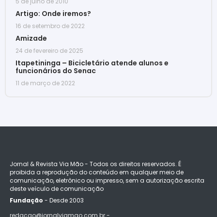
5 de julho de 2010
Artigo: Onde iremos?
16 de setembro de 2022
Amizade
24 de fevereiro de 2025
Itapetininga – Bicicletário atende alunos e
funcionários do Senac
11 de março de 2022
Jornal & Revista Via Mão - Todos os direitos reservados. É
proibida a reprodução do conteúdo em qualquer meio de
comunicação, eletrônico ou impresso, sem a autorização escrita
deste veículo de comunicação
Fundação
- Desde 2003
redacao@jornalviamao.com.br -