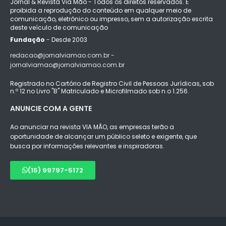
Jornal & Revista Via Mão - Todos os direitos reservados. É
proibida a reprodução do conteúdo em qualquer meio de
comunicação, eletrônico ou impresso, sem a autorização escrita
deste veículo de comunicação
Fundação
- Desde 2003
redacao@jornalviamao.com.br -
jornalviamao@jornalviamao.com.br
Registrado no Cartório de Registro Civil de Pessoas Jurídicas, sob
n.º 12 no Livro "B" Matriculado e Microfilmado sob n.o 1.256.
ANUNCIE COM A GENTE
Ao anunciar na revista VIA MÃO, as empresas terão a
oportunidade de alcançar um público seleto e exigente, que
busca por informações relevantes e inspiradoras.
(15) 99797-5172