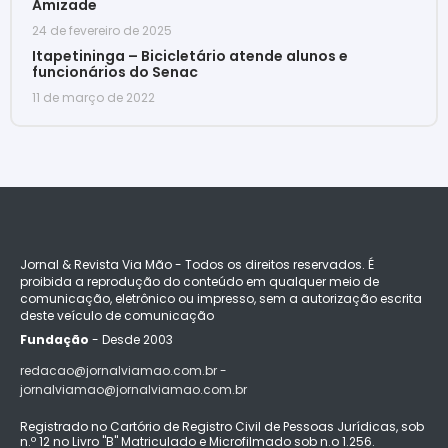
Amizade
24 de fevereiro de 2025
Itapetininga – Bicicletário atende alunos e
funcionários do Senac
11 de março de 2022
Jornal & Revista Via Mão - Todos os direitos reservados. É
proibida a reprodução do conteúdo em qualquer meio de
comunicação, eletrônico ou impresso, sem a autorização escrita
deste veículo de comunicação
Fundação
- Desde 2003
redacao@jornalviamao.com.br -
jornalviamao@jornalviamao.com.br
Registrado no Cartório de Registro Civil de Pessoas Jurídicas, sob
n.º 12 no Livro "B" Matriculado e Microfilmado sob n.o 1.256.