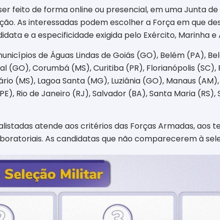
ser feito de forma online ou presencial, em uma Junta de S
ão. As interessadas podem escolher a Força em que des
idata e a especificidade exigida pelo Exército, Marinha e
municípios de Águas Lindas de Goiás (GO), Belém (PA), Be
l (GO), Corumbá (MS), Curitiba (PR), Florianópolis (SC),
dário (MS), Lagoa Santa (MG), Luziânia (GO), Manaus (AM
 (PE), Rio de Janeiro (RJ), Salvador (BA), Santa Maria (RS
listadas atende aos critérios das Forças Armadas, aos te
aboratoriais. As candidatas que não comparecerem à sel