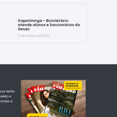
Itapetininga – Bicicletário
atende alunos e funcionários do
Senac
11 de março de 2022
sas terão
eleto e
vantes e