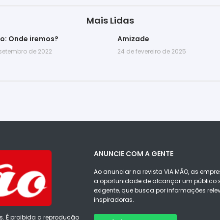
Mais Lidas
go: Onde iremos?
Amizade
 setembro de 2022
24 de fevereiro de 2025
ANUNCIE COM A GENTE
Ao anunciar na revista VIA MÃO, as empre
a oportunidade de alcançar um público s
exigente, que busca por informações rele
inspiradoras.
s. É proibida a reprodução