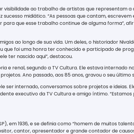
dar visibilidade ao trabalho de artistas que representam 
faz sucesso midiático. “As pessoas que cantam, escreve
ir para que esse trabalho continue de alguma forma”, afi
amigos ao longo de sua vida. Um deles, o historiador Niva
 que foi uma honra ter conhecido e participado de progr
 ele ter nascido aqui”, destacou.
ória e renal, segundo a TV Cultura. Ele estava internado no
projetos. Ano passado, aos 85 anos, gravou o seu último 
e ele ser internado, conversamos sobre projetos e ideias.
dente executivo da TV Cultura e amigo íntimo. “Estamos
P), em 1936, e se definia como “homem de muitos talentos
sitor, cantor, apresentador e grande contador de causos