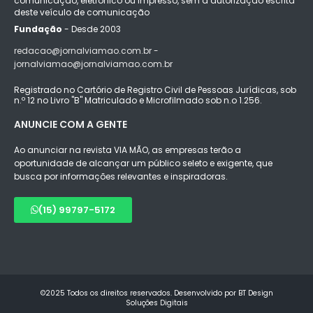
comunicação, eletrônico ou impresso, sem a autorização escrita
deste veículo de comunicação
Fundação
- Desde 2003
redacao@jornalviamao.com.br -
jornalviamao@jornalviamao.com.br
Registrado no Cartório de Registro Civil de Pessoas Jurídicas, sob
n.º 12 no Livro "B" Matriculado e Microfilmado sob n.o 1.256.
ANUNCIE COM A GENTE
Ao anunciar na revista VIA MÃO, as empresas terão a
oportunidade de alcançar um público seleto e exigente, que
busca por informações relevantes e inspiradoras.
(15) 99797-5172
©2025 Todos os direitos reservados. Desenvolvido por BT Design
Soluções Digitais