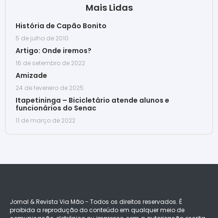
Mais Lidas
História de Capão Bonito
5 de julho de 2010
Artigo: Onde iremos?
16 de setembro de 2022
Amizade
24 de fevereiro de 2025
Itapetininga – Bicicletário atende alunos e
funcionários do Senac
11 de março de 2022
Jornal & Revista Via Mão - Todos os direitos reservados. É
proibida a reprodução do conteúdo em qualquer meio de