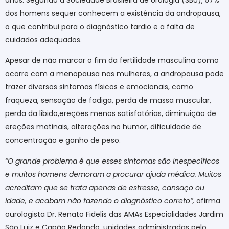
dos homens sequer conhecem a existência da andropausa,
o que contribui para o diagnóstico tardio e a falta de
cuidados adequados.
Apesar de não marcar o fim da fertilidade masculina como
ocorre com a menopausa nas mulheres, a andropausa pode
trazer diversos sintomas físicos e emocionais, como
fraqueza, sensação de fadiga, perda de massa muscular,
perda da libido​,​ereções menos satisfatórias​, diminuição de
ereções​ matinais, alterações no humor, dificuldade de
concentração e ganho de peso.
“O grande problema é que esses sintomas são inespecíficos
e muitos homens demoram a procurar ajuda médica. Muitos
acreditam que se trata apenas de estresse, cansaço ou
idade, e acabam não fazendo o diagnóstico correto”,
afirma
o​u​rologista ​Dr. ​Renato Fidelis da​s​ AMA​s​ Especialidades Jardim
São Luiz e Capão Redondo, unidades administradas pelo