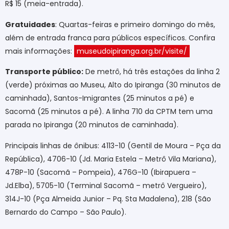
R$ 15 (meia-entrada).
Gratuidades
: Quartas-feiras e primeiro domingo do mês,
além de entrada franca para públicos específicos. Confira
mais informações:
museudoipiranga.org.br/visite/
Transporte público:
De metrô, há três estações da linha 2
(verde) próximas ao Museu, Alto do Ipiranga (30 minutos de
caminhada), Santos-Imigrantes (25 minutos a pé) e
Sacomã (25 minutos a pé). A linha 710 da CPTM tem uma
parada no Ipiranga (20 minutos de caminhada).
Principais linhas de ônibus: 4113-10 (Gentil de Moura – Pça da
República), 4706-10 (Jd. Maria Estela – Metrô Vila Mariana),
478P-10 (Sacomã – Pompeia), 476G-10 (Ibirapuera –
Jd.Elba), 5705-10 (Terminal Sacomã – metrô Vergueiro),
314J-10 (Pça Almeida Junior – Pq. Sta Madalena), 218 (São
Bernardo do Campo – São Paulo).