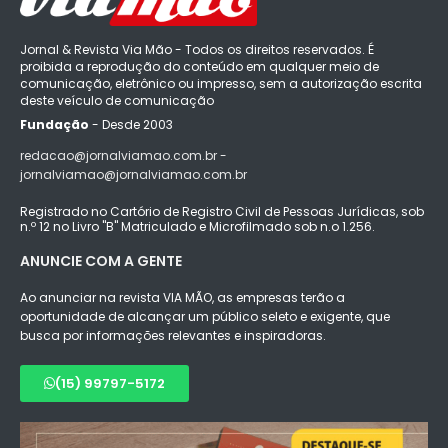
Jornal & Revista Via Mão - Todos os direitos reservados. É
proibida a reprodução do conteúdo em qualquer meio de
comunicação, eletrônico ou impresso, sem a autorização escrita
deste veículo de comunicação
Fundação
- Desde 2003
redacao@jornalviamao.com.br -
jornalviamao@jornalviamao.com.br
Registrado no Cartório de Registro Civil de Pessoas Jurídicas, sob
n.º 12 no Livro "B" Matriculado e Microfilmado sob n.o 1.256.
ANUNCIE COM A GENTE
Ao anunciar na revista VIA MÃO, as empresas terão a
oportunidade de alcançar um público seleto e exigente, que
busca por informações relevantes e inspiradoras.
(15) 99797-5172