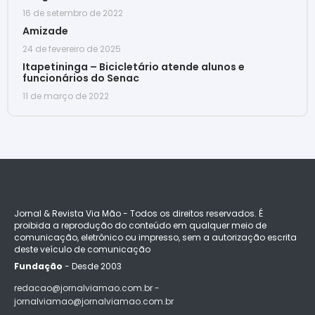
16 de setembro de 2022
Amizade
24 de fevereiro de 2025
Itapetininga – Bicicletário atende alunos e
funcionários do Senac
11 de março de 2022
Jornal & Revista Via Mão - Todos os direitos reservados. É
proibida a reprodução do conteúdo em qualquer meio de
comunicação, eletrônico ou impresso, sem a autorização escrita
deste veículo de comunicação
Fundação
- Desde 2003
redacao@jornalviamao.com.br -
jornalviamao@jornalviamao.com.br