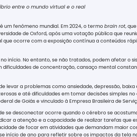
brio entre o mundo virtual e o real
s é um fenômeno mundial. Em 2024, o termo
brain rot
, que
ersidade de Oxford, após uma votação pública que reuniu
que ocorre com a exposição contínua a conteúdos rápido
o início. No entanto, se não tratados, podem afetar o si
uem dificuldades de concentração, cansaço mental constant
de levar a problemas como ansiedade, depressão, baixa a
rosas e até dificuldades em tomar decisões simples no dia 
ederal de Goiás e vinculado à Empresa Brasileira de Serv
e de se desconectar ocorre quando o cérebro se acostu
udicar a atenção e a capacidade de realizar tarefas que 
acidade de focar em atividades que demandam maior conc
início de ano para refletir sobre os impactos da tela na