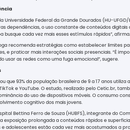
ência
al da Universidade Federal da Grande Dourados (HU-UFGD
tras dependências, o uso constante de conteúdos digitais
 busque cada vez mais esses estímulos rápidos”, afirma
óloga recomenda estratégias como estabelecer limites par
es, e praticar mais interações sociais presenciais. “É
o usar as redes como uma fuga emocional”, sugere.
s
lou que 93% da população brasileira de 9 a 17 anos utiliz
ikTok e YouTube. O estudo, realizado pelo Cetic.br, ta
edominância do uso de dispositivos móveis. O consumo con
vimento cognitivo dos mais jovens.
ospital Bettina Ferro de Souza (HUBFS), integrante do Co
 exposição prolongada a conteúdos rápidos e superficia
nças e adolescentes estão cada vez mais acostumados a p