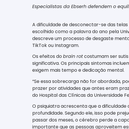
Especialistas da Ebserh defendem o equilí
A dificuldade de desconectar-se das tela
escolhido como a palavra do ano pela Univ
descreve um processo de desgaste mental 
TikTok ou Instagram.
Os efeitos do
brain rot
costumam ser sutis n
significativa. Os principais sintomas incl
exigem mais tempo e dedicação mental.
“Se essa sobrecarga não for abordada, po
prazer por atividades que antes eram praze
do Hospital das Clínicas da Universidade F
O psiquiatra acrescenta que a dificuldad
profundidade. Segundo ele, isso pode prej
passar dos meses, o cérebro perde a cap
importante que as pessoas aproveitem esse 