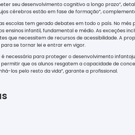
ter seu desenvolvimento cognitivo a longo prazo”, detalh
ujos cérebros estão em fase de formação”, complementa 
s escolas tem gerado debates em todo o país. No mês pa
os ensinos infantil, fundamental e médio. As exceções inc
tes que necessitem de recursos de acessibilidade. A pro
ara se tornar lei e entrar em vigor.
é necessária para proteger o desenvolvimento infantojuven
ai permitir que os alunos resgatem a capacidade de conce
-los pelo resto da vida”, garante a profissional.
as