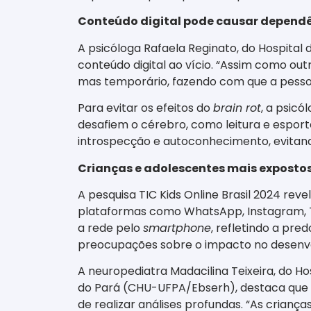
Conteúdo digital pode causar depend
A psicóloga Rafaela Reginato, do Hospit
conteúdo digital ao vício. “Assim como ou
mas temporário, fazendo com que a pessoa
Para evitar os efeitos do
brain rot
, a psic
desafiem o cérebro, como leitura e esport
introspecção e autoconhecimento, evitand
Crianças e adolescentes mais exposto
A pesquisa TIC Kids Online Brasil 2024 reve
plataformas como WhatsApp, Instagram, T
a rede pelo
smartphone
, refletindo a pr
preocupações sobre o impacto no desenvol
A neuropediatra Madacilina Teixeira, do H
do Pará (CHU-UFPA/Ebserh), destaca que a
de realizar análises profundas. “As cria