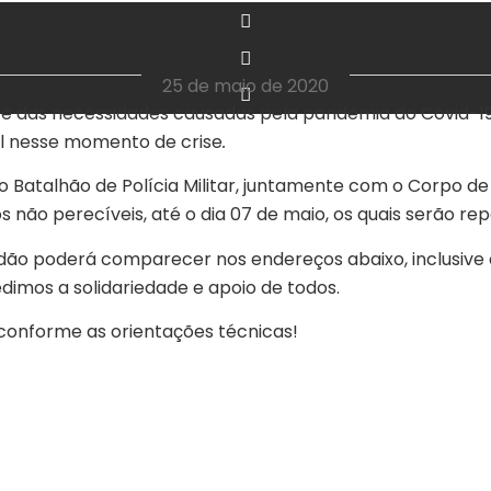
‎ ‎ ‎ ‎ ‎ ‎ ‎ ‎ ‎ ‎ ‎ ‎ ‎ ‎ ‎ ‎ ‎ ‎ ‎ ‎ ‎ ‎ ‎ ‎ ‎ ‎ ‎ ‎ ‎ ‎ ‎
25 de maio de 2020
 das necessidades causadas pela pandemia do Covid-19, 
el nesse momento de crise
.
 Batalhão de Polícia Militar, juntamente com o Corpo de 
ão perecíveis, até o dia 07 de maio, os quais serão repa
adão poderá comparecer nos endereços abaixo, inclusive 
edimos a solidariedade e apoio de todos.
conforme as orientações técnicas!