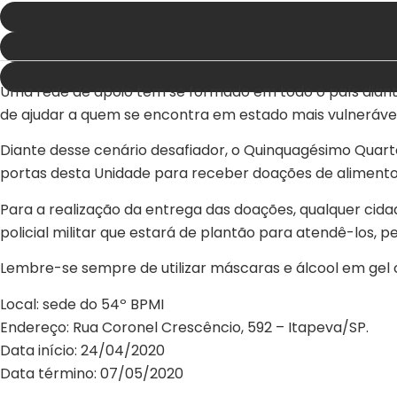
Uma rede de apoio tem se formado em todo o país diante
de ajudar a quem se encontra em estado mais vulneráv
Diante desse cenário desafiador, o Quinquagésimo Quarto
portas desta Unidade para receber doações de alimentos n
Para a realização da entrega das doações, qualquer cid
policial militar que estará de plantão para atendê-los, p
Lembre-se sempre de utilizar máscaras e álcool em gel 
Local: sede do 54º BPMI
Endereço: Rua Coronel Crescêncio, 592 – Itapeva/SP.
Data início: 24/04/2020
Data término: 07/05/2020