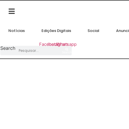
Ir
para
o
conteúdo
Notícias
Edições Digitais
Social
Anunci
Facebook
Instagram
Whatsapp
Search
Search