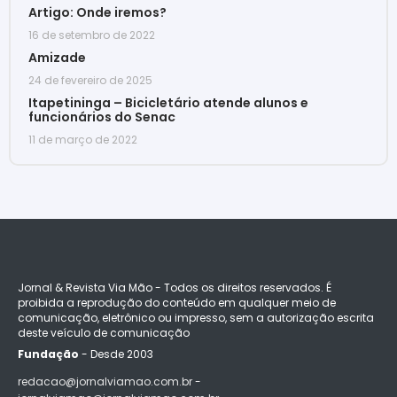
Artigo: Onde iremos?
16 de setembro de 2022
Amizade
24 de fevereiro de 2025
Itapetininga – Bicicletário atende alunos e
funcionários do Senac
11 de março de 2022
Jornal & Revista Via Mão - Todos os direitos reservados. É
proibida a reprodução do conteúdo em qualquer meio de
comunicação, eletrônico ou impresso, sem a autorização escrita
deste veículo de comunicação
Fundação
- Desde 2003
redacao@jornalviamao.com.br -