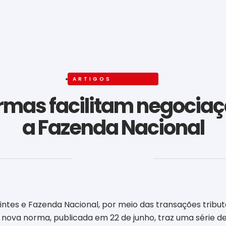
ARTIGOS
rmas facilitam negocia
a Fazenda Nacional
‎ ‎ ‎ ‎ ‎ ‎ ‎ ‎ ‎ ‎ ‎ ‎ ‎ ‎ ‎ ‎ ‎ ‎ ‎ ‎ ‎ ‎ ‎ ‎ ‎ ‎ ‎ ‎ ‎ ‎ ‎
ntes e Fazenda Nacional, por meio das transações tributár
A nova norma, publicada em 22 de junho, traz uma série d