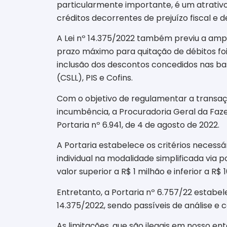
particularmente importante, é um atrativo
créditos decorrentes de prejuízo fiscal e d
A Lei nº 14.375/2022 também previu a ampl
prazo máximo para quitação de débitos foi
inclusão dos descontos concedidos nas bas
(CSLL), PIS e Cofins.
Com o objetivo de regulamentar a transação
incumbência, a Procuradoria Geral da Fazen
Portaria nº 6.941, de 4 de agosto de 2022.
A Portaria estabelece os critérios necessár
individual na modalidade simplificada via 
valor superior a R$ 1 milhão e inferior a R$ 
Entretanto, a Portaria nº 6.757/22 estabele
14.375/2022, sendo passíveis de análise e c
As limitações, que são ilegais em nosso e