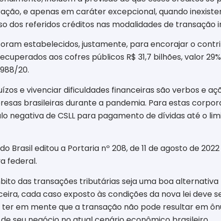
peração, e apenas em caráter excepcional, quando inexist
so dos referidos créditos nas modalidades de transação in
foram estabelecidos, justamente, para encorajar o contri
ecuperados aos cofres públicos R$ 31,7 bilhões, valor 29
.988/20.
uízos e vivenciar dificuldades financeiras são verbos e
resas brasileiras durante a pandemia. Para estas corpora
lculo negativa de CSLL para pagamento de dívidas até o l
 do Brasil editou a Portaria nº 208, de 11 de agosto de 2
a federal.
to das transações tributárias seja uma boa alternativa p
ira, cada caso exposto às condições da nova lei deve se
eve ter em mente que a transação não pode resultar em ôn
de seu negócio no atual cenário econômico brasileiro.