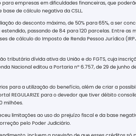
 para empresas em dificuldades financeiras, que poderão
e base de cálculo negativa da CSLL.
iação do desconto máximo, de 50% para 65%, a ser conce
 estendido, passando de 84 para 120 parcelas. Entre as m
es de cálculo do Imposto de Renda Pessoa Jurídica (IRPJ)
 tributária dívida ativa da União e do FGTS, cuja inscri
da Nacional editou a Portaria nº 6.757, de 29 de junho d
ios para a utilização do benefício, além de criar a possi
portal REGULARIZE para o devedor que tiver débito consoli
10 milhões.
ceu limitações ao uso do prejuízo fiscal e da base negati
orreção pelo Poder Judiciário.
ntendimento, incluem a previsão de que esses créditos só