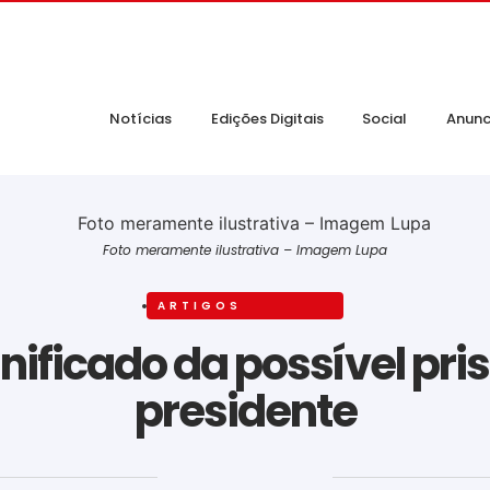
Notícias
Edições Digitais
Social
Anunc
Foto meramente ilustrativa – Imagem Lupa
ARTIGOS
gnificado da possível pr
presidente
‎ ‎ ‎ ‎ ‎ ‎ ‎ ‎ ‎ ‎ ‎ ‎ ‎ ‎ ‎ ‎ ‎ ‎ ‎ ‎ ‎ ‎ ‎ ‎ ‎ ‎ ‎ ‎ ‎ ‎ ‎