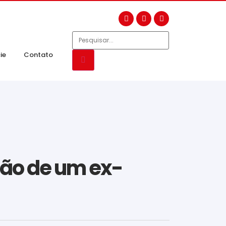
ie
Contato
isão de um ex-