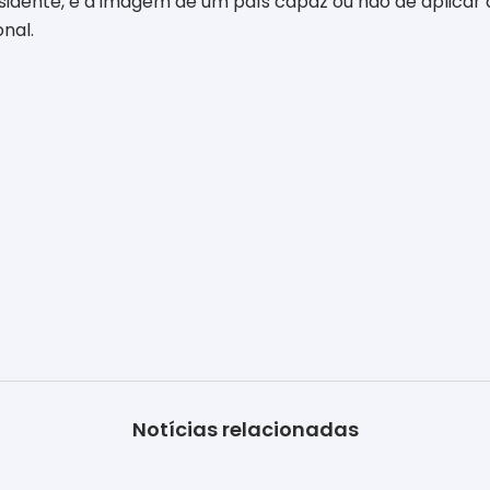
sidente, é a imagem de um país capaz ou não de aplicar
onal.
Notícias relacionadas