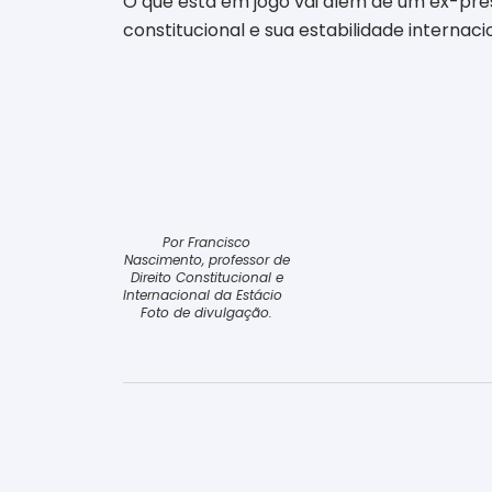
O que está em jogo vai além de um ex-pre
constitucional e sua estabilidade internaci
Por Francisco
Nascimento, professor de
Direito Constitucional e
Internacional da Estácio
Foto de divulgação.