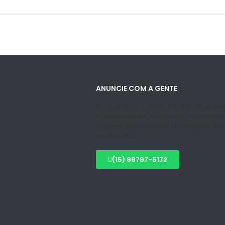
ANUNCIE COM A GENTE
Ao anunciar na revista VIA MÃO, as empre
a oportunidade de alcançar um público s
exigente, que busca por informações rele
inspiradoras.
(15) 99797-5172