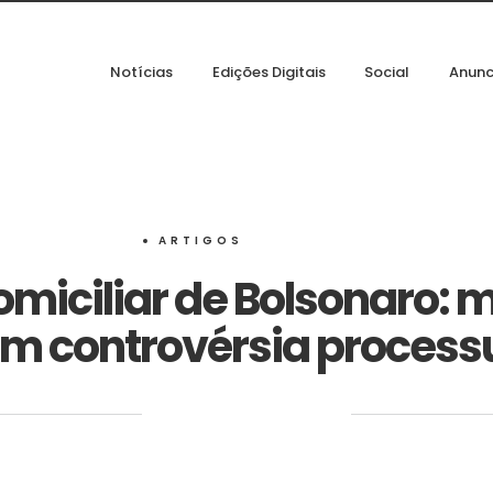
Notícias
Edições Digitais
Social
Anunc
ARTIGOS
domiciliar de Bolsonaro: 
m controvérsia process
‎ ‎ ‎ ‎ ‎ ‎ ‎ ‎ ‎ ‎ ‎ ‎ ‎ ‎ ‎ ‎ ‎ ‎ ‎ ‎ ‎ ‎ ‎ ‎ ‎ ‎ ‎ ‎ ‎ ‎ ‎