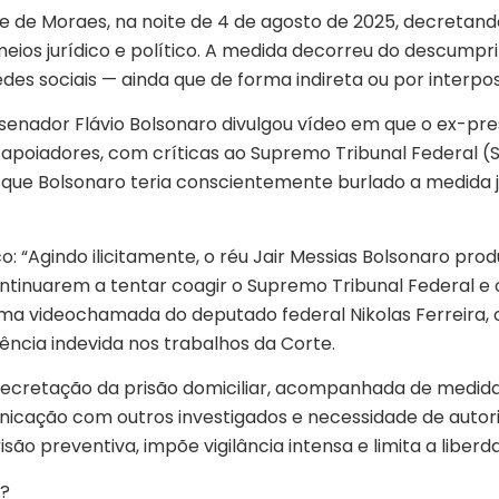
e de Moraes, na noite de 4 de agosto de 2025, decretando
eios jurídico e político. A medida decorreu do descump
 redes sociais — ainda que de forma indireta ou por interp
o senador Flávio Bolsonaro divulgou vídeo em que o ex-p
us apoiadores, com críticas ao Supremo Tribunal Federal (S
ue Bolsonaro teria conscientemente burlado a medida ju
co: “Agindo ilicitamente, o réu Jair Messias Bolsonaro pr
ntinuarem a tentar coagir o Supremo Tribunal Federal e ob
 videochamada do deputado federal Nikolas Ferreira, o q
ência indevida nos trabalhos da Corte.
decretação da prisão domiciliar, acompanhada de medidas 
nicação com outros investigados e necessidade de autoriza
o preventiva, impõe vigilância intensa e limita a liberda
o?