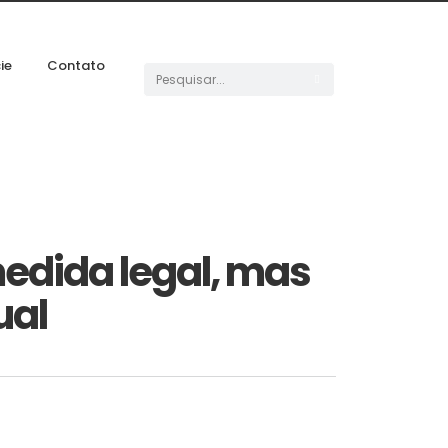
ie
Contato
medida legal, mas
ual