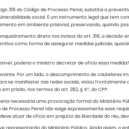
artigo 318 do Código de Processo Penal, substitui a preve
lnerabilidade social. É um instrumento legal que tem co
ento em ambiente prisional, preservando, quando possí
 enquadramento direto nos incisos do art. 318, a decisão
entiva como forma de assegurar medidas judiciais, quando
sível: poderia o ministro decretar de ofício essa medida
relevante. Por um lado, o descumprimento de cautelares i
para se manifestar nas redes sociais, violou frontalmente 
 em prisão, nos termos do art. 282, § 4º, do CPP.
 seria necessária uma provocação formal do Ministério Púb
 de Processo Penal não exige expressamente esse requis
deve atuar de ofício em prejuízo da liberdade do réu, de
 representação do Ministério Público. Ainda assim, o e