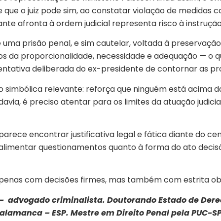
 que o juiz pode sim, ao constatar violação de medidas ca
te afronta à ordem judicial representa risco à instrução
uma prisão penal, e sim cautelar, voltada à preservação 
s da proporcionalidade, necessidade e adequação — o que
ntativa deliberada do ex-presidente de contornar as pr
 simbólica relevante: reforça que ninguém está acima d
via, é preciso atentar para os limites da atuação judicia
parece encontrar justificativa legal e fática diante do c
alimentar questionamentos quanto à forma do ato decisór
 apenas com decisões firmes, mas também com estrita ob
–
advogado criminalista. Doutorando Estado de Dere
Salamanca – ESP
.
Mestre em Direito Penal pela PUC-S