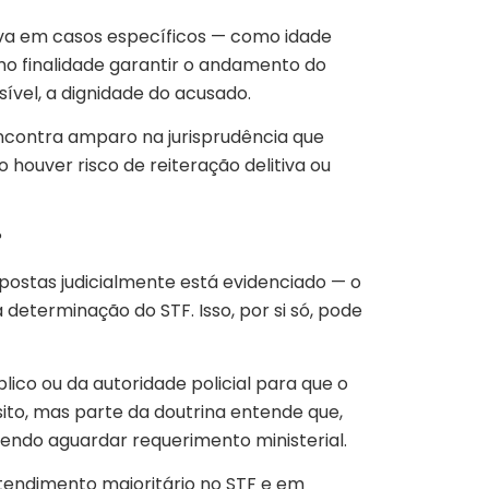
ntiva em casos específicos — como idade
mo finalidade garantir o andamento do
vel, a dignidade do acusado.
 encontra amparo na jurisprudência que
 houver risco de reiteração delitiva ou
?
mpostas judicialmente está evidenciado — o
a determinação do STF. Isso, por si só, pode
lico ou da autoridade policial para que o
ito, mas parte da doutrina entende que,
vendo aguardar requerimento ministerial.
ntendimento majoritário no STF e em