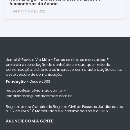
funcionários do Senac
11 de março de 2022
Jornal & Revista Via Mão - Todos os direitos reservados. É
proibida a reprodução do conteúdo em qualquer meio de
comunicação, eletrônico ou impresso, sem a autorização escrita
deste veículo de comunicação
Fundação
- Desde 2003
redacao@jornalviamao.com.br -
jornalviamao@jornalviamao.com.br
Registrado no Cartório de Registro Civil de Pessoas Jurídicas, sob
n.º 12 no Livro "B" Matriculado e Microfilmado sob n.o 1.256.
ANUNCIE COM A GENTE