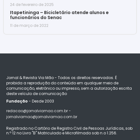
24 de fevereiro de 2025
Itapetininga – Bicicletário atende alunos e
funcionários do Senac
11 de março de 2022
Jornal & Revista Via Mão - Todos os direitos reservados. É
proibida a reprodução do conteúdo em qualquer meio de
comunicação, eletrônico ou impresso, sem a autorização escrita
deste veículo de comunicação
Fundação
- Desde 2003
redacao@jornalviamao.com.br -
jornalviamao@jornalviamao.com.br
Registrado no Cartório de Registro Civil de Pessoas Jurídicas, sob
n.º 12 no Livro "B" Matriculado e Microfilmado sob n.o 1.256.