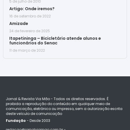
5 de julho de 2010
Artigo: Onde iremos?
16 de setembro de 2022
Amizade
24 de fevereiro de 2025
Itapetininga – Bicicletário atende alunos e
funcionários do Senac
11 de março de 2022
Jornal & Revista Via Mão - Todos os direitos reservados. É
proibida a reprodução do conteúdo em qualquer meio de
comunicação, eletrônico ou impresso, sem a autorização escrita
deste veículo de comunicação
Fundação
- Desde 2003
redacao@jornalviamao.com.br -