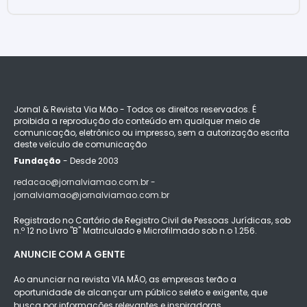
Jornal & Revista Via Mão - Todos os direitos reservados. É
proibida a reprodução do conteúdo em qualquer meio de
comunicação, eletrônico ou impresso, sem a autorização escrita
deste veículo de comunicação
Fundação
- Desde 2003
redacao@jornalviamao.com.br -
jornalviamao@jornalviamao.com.br
Registrado no Cartório de Registro Civil de Pessoas Jurídicas, sob
n.º 12 no Livro "B" Matriculado e Microfilmado sob n.o 1.256.
ANUNCIE COM A GENTE
Ao anunciar na revista VIA MÃO, as empresas terão a
oportunidade de alcançar um público seleto e exigente, que
busca por informações relevantes e inspiradoras.