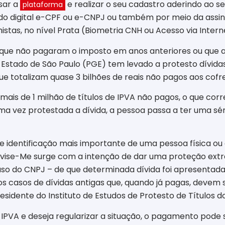
sar a
e realizar o seu cadastro aderindo ao s
plataforma
ado digital e-CPF ou e-CNPJ ou também por meio da assina
histas, no nível Prata (Biometria CNH ou Acesso via Inter
 que não pagaram o imposto em anos anteriores ou que 
o Estado de São Paulo (PGE) tem levado a protesto dívid
que totalizam quase 3 bilhões de reais não pagos aos cofre
ais de 1 milhão de títulos de IPVA não pagos, o que corr
a vez protestada a dívida, a pessoa passa a ter uma séri
e identificação mais importante de uma pessoa física o
O Avise-Me surge com a intenção de dar uma proteção ex
so do CNPJ – de que determinada dívida foi apresentada,
 os casos de dívidas antigas que, quando já pagas, devem 
presidente do Instituto de Estudos de Protesto de Títulos d
PVA e deseja regularizar a situação, o pagamento pode s