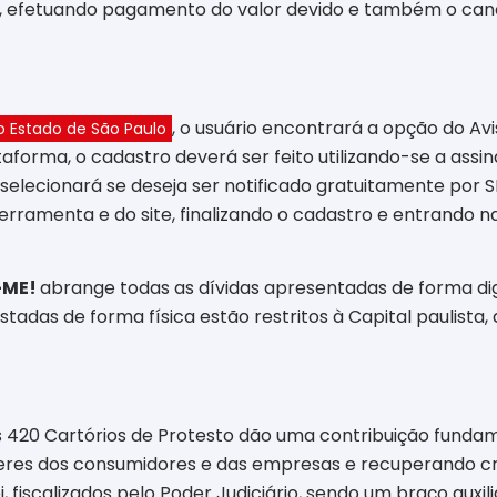
s”, efetuando pagamento do valor devido e também o can
, o usuário encontrará a opção do Avi
o Estado de São Paulo
aforma, o cadastro deverá ser feito utilizando-se a assina
selecionará se deseja ser notificado gratuitamente por
erramenta e do site, finalizando o cadastro e entrando na
-ME!
abrange todas as dívidas apresentadas de forma dig
testadas de forma física estão restritos à Capital paulist
s 420 Cartórios de Protesto dão uma contribuição funda
eres dos consumidores e das empresas e recuperando cré
, fiscalizados pelo Poder Judiciário, sendo um braço auxili