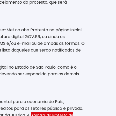
celamento do protesto, que será
se-Me! na aba Protesto na página inicial.
tura digital GOV.BR, ou ainda os
 SMS e/ou e-mail ou de ambas as formas. O
 lista daqueles que serão notificados de
ital no Estado de São Paulo, como é o
a, devendo ser expandido para as demais
mental para a economia do País,
ditos para os setores público e privado.
ar da Justiça. A
Central do Protesto de