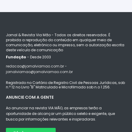
Jornal & Revista Via Mão - Todos os direitos reservados. É
proibida a reprodução do conteúdo em qualquer meio de
comunicação, eletrônico ou impresso, sem a autorização escrita
deste veículo de comunicação
Fundação
- Desde 2003
redacao@jornalviamao.com.br -
jornalviamao@jornalviamao.com.br
Registrado no Cartório de Registro Civil de Pessoas Jurídicas, sob
n.º 12 no Livro "B" Matriculado e Microfilmado sob n.o 1.256.
ANUNCIE COM A GENTE
Ao anunciar na revista VIA MÃO, as empresas terão a
oportunidade de alcançar um público seleto e exigente, que
busca por informações relevantes e inspiradoras.