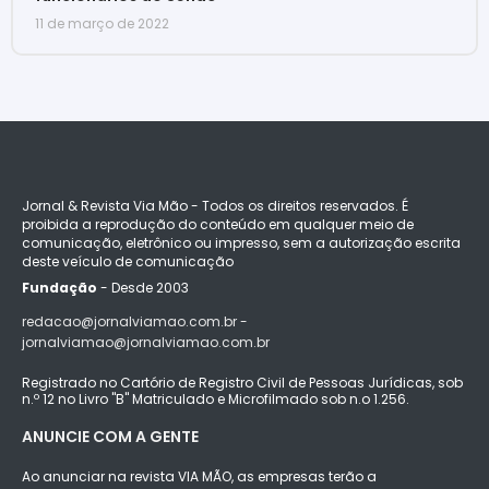
11 de março de 2022
Jornal & Revista Via Mão - Todos os direitos reservados. É
proibida a reprodução do conteúdo em qualquer meio de
comunicação, eletrônico ou impresso, sem a autorização escrita
deste veículo de comunicação
Fundação
- Desde 2003
redacao@jornalviamao.com.br -
jornalviamao@jornalviamao.com.br
Registrado no Cartório de Registro Civil de Pessoas Jurídicas, sob
n.º 12 no Livro "B" Matriculado e Microfilmado sob n.o 1.256.
ANUNCIE COM A GENTE
Ao anunciar na revista VIA MÃO, as empresas terão a