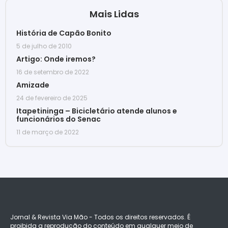
Mais Lidas
História de Capão Bonito
5 de julho de 2010
Artigo: Onde iremos?
16 de setembro de 2022
Amizade
24 de fevereiro de 2025
Itapetininga – Bicicletário atende alunos e
funcionários do Senac
11 de março de 2022
Jornal & Revista Via Mão - Todos os direitos reservados. É
proibida a reprodução do conteúdo em qualquer meio de