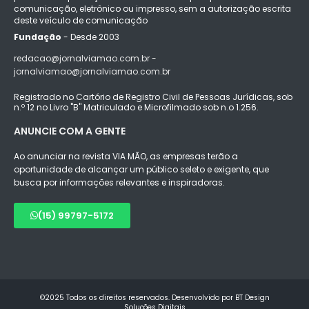
comunicação, eletrônico ou impresso, sem a autorização escrita
deste veículo de comunicação
Fundação
- Desde 2003
redacao@jornalviamao.com.br -
jornalviamao@jornalviamao.com.br
Registrado no Cartório de Registro Civil de Pessoas Jurídicas, sob
n.º 12 no Livro "B" Matriculado e Microfilmado sob n.o 1.256.
ANUNCIE COM A GENTE
Ao anunciar na revista VIA MÃO, as empresas terão a
oportunidade de alcançar um público seleto e exigente, que
busca por informações relevantes e inspiradoras.
(15) 99797-5172
©2025 Todos os direitos reservados. Desenvolvido por BT Design
Soluções Digitais