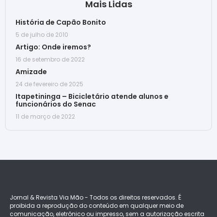
Mais Lidas
História de Capão Bonito
5 de julho de 2010
Artigo: Onde iremos?
16 de setembro de 2022
Amizade
24 de fevereiro de 2025
Itapetininga – Bicicletário atende alunos e
funcionários do Senac
11 de março de 2022
Jornal & Revista Via Mão - Todos os direitos reservados. É
proibida a reprodução do conteúdo em qualquer meio de
comunicação, eletrônico ou impresso, sem a autorização escrita