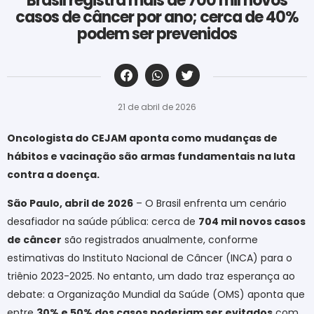
Brasil registra mais de 700 mil novos
casos de câncer por ano; cerca de 40%
podem ser prevenidos
‎ ‎ ‎ ‎ ‎ ‎ ‎ ‎ ‎ ‎ ‎ ‎ ‎ ‎ ‎ ‎ ‎ ‎ ‎ ‎ ‎ ‎ ‎ ‎ ‎ ‎ ‎ ‎ ‎ ‎ ‎
21 de abril de 2026
Oncologista do CEJAM aponta como mudanças de
hábitos e vacinação são armas fundamentais na luta
contra a doença.
São Paulo, abril de 2026
– O Brasil enfrenta um cenário
desafiador na saúde pública: cerca de
704 mil novos casos
de câncer
são registrados anualmente, conforme
estimativas do Instituto Nacional de Câncer (INCA) para o
triênio 2023-2025. No entanto, um dado traz esperança ao
debate: a Organização Mundial da Saúde (OMS) aponta que
entre
30% e 50% dos casos poderiam ser evitados
com