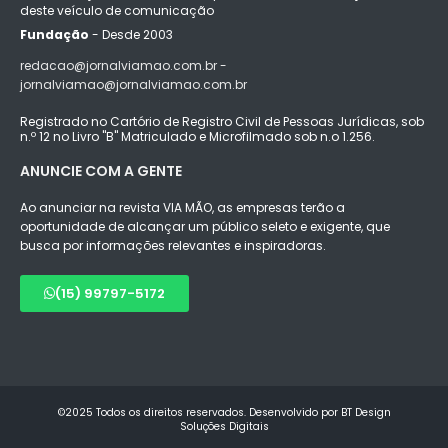
deste veículo de comunicação
Fundação
- Desde 2003
redacao@jornalviamao.com.br -
jornalviamao@jornalviamao.com.br
Registrado no Cartório de Registro Civil de Pessoas Jurídicas, sob
n.º 12 no Livro "B" Matriculado e Microfilmado sob n.o 1.256.
ANUNCIE COM A GENTE
Ao anunciar na revista VIA MÃO, as empresas terão a
oportunidade de alcançar um público seleto e exigente, que
busca por informações relevantes e inspiradoras.
(15) 99797-5172
©2025 Todos os direitos reservados. Desenvolvido por BT Design
Soluções Digitais