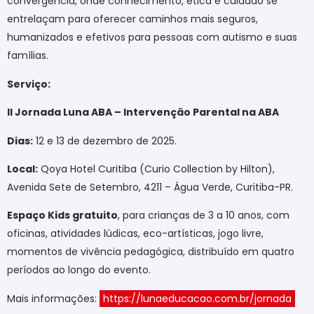
convergência, onde conhecimento, ética e cuidado se
entrelaçam para oferecer caminhos mais seguros,
humanizados e efetivos para pessoas com autismo e suas
famílias.
Serviço:
II Jornada Luna ABA – Intervenção Parental na ABA
Dias:
12 e 13 de dezembro de 2025.
Local:
Qoya Hotel Curitiba (Curio Collection by Hilton),
Avenida Sete de Setembro, 4211 – Água Verde, Curitiba-PR.
Espaço Kids gratuito
, para crianças de 3 a 10 anos, com
oficinas, atividades lúdicas, eco-artísticas, jogo livre,
momentos de vivência pedagógica, distribuído em quatro
períodos ao longo do evento.
Mais informações:
https://lunaeducacao.com.br/jornada