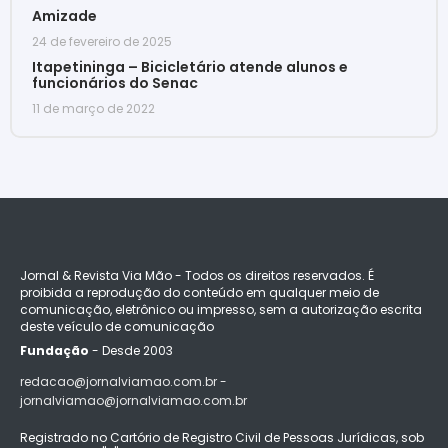
Amizade
24 de fevereiro de 2025
Itapetininga – Bicicletário atende alunos e
funcionários do Senac
11 de março de 2022
Jornal & Revista Via Mão - Todos os direitos reservados. É
proibida a reprodução do conteúdo em qualquer meio de
comunicação, eletrônico ou impresso, sem a autorização escrita
deste veículo de comunicação
Fundação
- Desde 2003
redacao@jornalviamao.com.br -
jornalviamao@jornalviamao.com.br
Registrado no Cartório de Registro Civil de Pessoas Jurídicas, sob