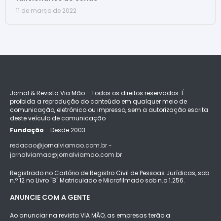
11 de março de 2022
Jornal & Revista Via Mão - Todos os direitos reservados. É
proibida a reprodução do conteúdo em qualquer meio de
comunicação, eletrônico ou impresso, sem a autorização escrita
deste veículo de comunicação
Fundação
- Desde 2003
redacao@jornalviamao.com.br -
jornalviamao@jornalviamao.com.br
Registrado no Cartório de Registro Civil de Pessoas Jurídicas, sob
n.º 12 no Livro "B" Matriculado e Microfilmado sob n.o 1.256.
ANUNCIE COM A GENTE
Ao anunciar na revista VIA MÃO, as empresas terão a