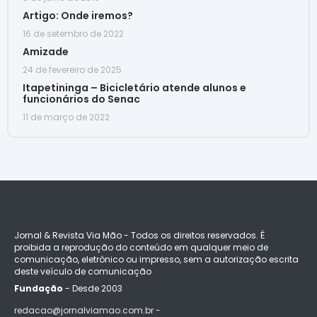
Artigo: Onde iremos?
16 de setembro de 2022
Amizade
24 de fevereiro de 2025
Itapetininga – Bicicletário atende alunos e
funcionários do Senac
11 de março de 2022
Jornal & Revista Via Mão - Todos os direitos reservados. É
proibida a reprodução do conteúdo em qualquer meio de
comunicação, eletrônico ou impresso, sem a autorização escrita
deste veículo de comunicação
Fundação
- Desde 2003
redacao@jornalviamao.com.br -