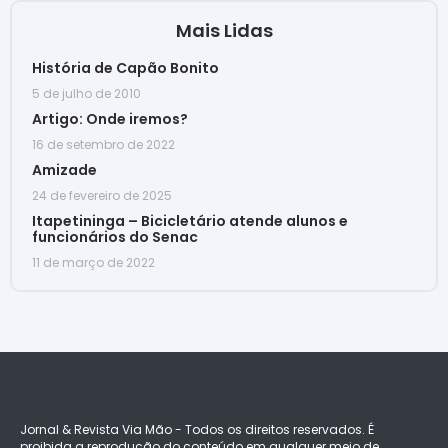
Mais Lidas
História de Capão Bonito
5 de julho de 2010
Artigo: Onde iremos?
16 de setembro de 2022
Amizade
24 de fevereiro de 2025
Itapetininga – Bicicletário atende alunos e
funcionários do Senac
11 de março de 2022
Jornal & Revista Via Mão - Todos os direitos reservados. É
proibida a reprodução do conteúdo em qualquer meio de