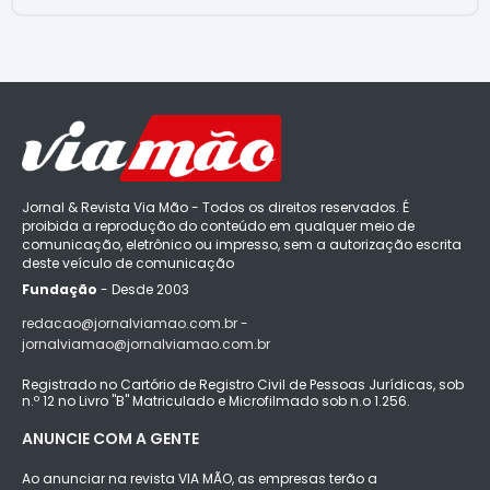
Jornal & Revista Via Mão - Todos os direitos reservados. É
proibida a reprodução do conteúdo em qualquer meio de
comunicação, eletrônico ou impresso, sem a autorização escrita
deste veículo de comunicação
Fundação
- Desde 2003
redacao@jornalviamao.com.br -
jornalviamao@jornalviamao.com.br
Registrado no Cartório de Registro Civil de Pessoas Jurídicas, sob
n.º 12 no Livro "B" Matriculado e Microfilmado sob n.o 1.256.
ANUNCIE COM A GENTE
Ao anunciar na revista VIA MÃO, as empresas terão a