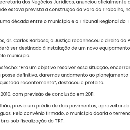
ecretaria dos Negócios Jurídicos, anunciou oficialmente a 
de estava prevista a construção da Vara do Trabalho, na
ma década entre o município e o Tribunal Regional do Tr
s, dr. Carlos Barbosa, a Justiça reconheceu o direito da 
derá ser destinado à instalação de um novo equipamento
lo município.
echo: “Era um objetivo resolver essa situação, encerrar 
a posse definitiva, daremos andamento ao planejamento 
quistada recentemente”, destacou o prefeito.
 2010, com previsão de conclusão em 2011.
ilhão, previa um prédio de dois pavimentos, aproveitando
Águas. Pelo convênio firmado, o município doaria o terren
bra, sob fiscalização do TRT.