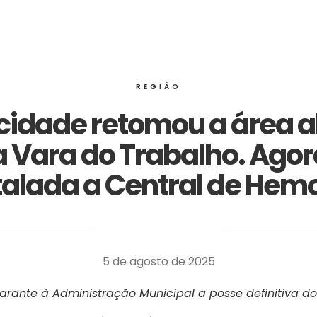
REGIÃO
 cidade retomou a área
a Vara do Trabalho. Agora
talada a Central de Hem
‎ ‎ ‎ ‎ ‎ ‎ ‎ ‎ ‎ ‎ ‎ ‎ ‎ ‎ ‎ ‎ ‎ ‎ ‎ ‎ ‎ ‎ ‎ ‎ ‎ ‎ ‎ ‎ ‎ ‎ ‎
5 de agosto de 2025
rante à Administração Municipal a posse definitiva do