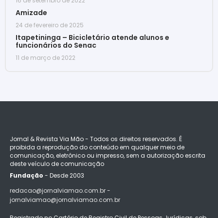
16 de setembro de 2022
Amizade
24 de fevereiro de 2025
Itapetininga – Bicicletário atende alunos e
funcionários do Senac
11 de março de 2022
Jornal & Revista Via Mão - Todos os direitos reservados. É
proibida a reprodução do conteúdo em qualquer meio de
comunicação, eletrônico ou impresso, sem a autorização escrita
deste veículo de comunicação
Fundação
- Desde 2003
redacao@jornalviamao.com.br -
jornalviamao@jornalviamao.com.br
Registrado no Cartório de Registro Civil de Pessoas Jurídicas, sob